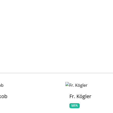
ögler
Fr. Wolf
MFA