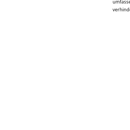
umfasse
verhind
LEISTUNGEN