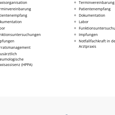
rminvereinbarung
Terminvereinbarung
tientenempfang
Patientenempfang
kumentation
Dokumentation
bor
Labor
nktionsuntersuchungen
Funktionsuntersuch
pfungen
Impfungen
tfallfachkraft in der
Fachpflegekraft für
ztpraxis
Intensivpflege und
Anästhesie