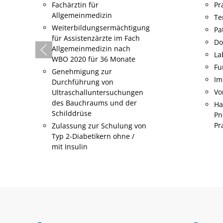
Praxisorganisation
Te
Terminvereinbarung
Pa
Patientenempfang
Do
Dokumentation
La
Labor
Fu
Funktionsuntersuchungen
Im
Impfungen
No
Ar
Vorratsmanagement
Hausärztlich
Pneumologische
Praxisassisenz (HPPA)