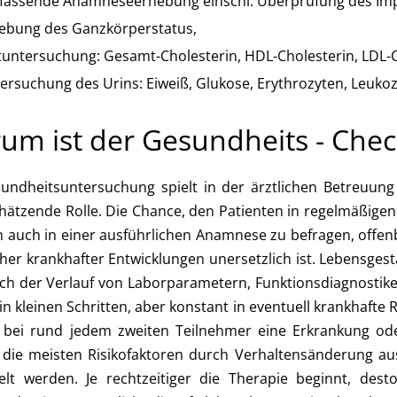
assende Anamneseerhebung einschl. Überprüfung des I
ebung des Ganzkörperstatus,
tuntersuchung: Gesamt-Cholesterin, HDL-Cholesterin, LDL-C
ersuchung des Urins: Eiweiß, Glukose, Erythrozyten, Leukozy
um ist der Gesundheits - Check
undheitsuntersuchung spielt in der ärztlichen Betreuung
hätzende Rolle. Die Chance, den Patienten in regelmäßigen
 auch in einer ausführlichen Anamnese zu befragen, offenb
cher krankhafter Entwicklungen unersetzlich ist. Lebensgest
ch der Verlauf von Laborparametern, Funktionsdiagnostik
t in kleinen Schritten, aber konstant in eventuell krankhaf
bei rund jedem zweiten Teilnehmer eine Erkrankung oder R
die meisten Risikofaktoren durch Verhaltensänderung au
lt werden. Je rechtzeitiger die Therapie beginnt, des