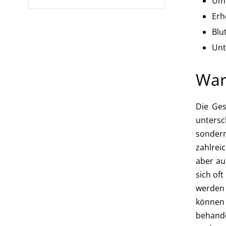
Umf
Erh
Blu
Unt
War
Die Ges
untersc
sondern
zahlrei
aber au
sich of
werden 
können 
behande