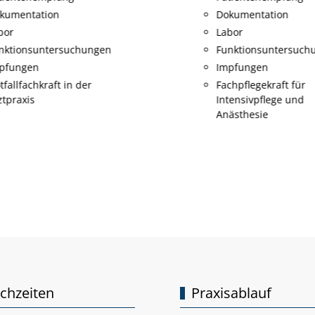
kumentation
Dokumentation
bor
Labor
nktionsuntersuchungen
Funktionsuntersuch
pfungen
Impfungen
tfallfachkraft in der
Fachpflegekraft für
ztpraxis
Intensivpflege und
Anästhesie
chzeiten
Praxisablauf