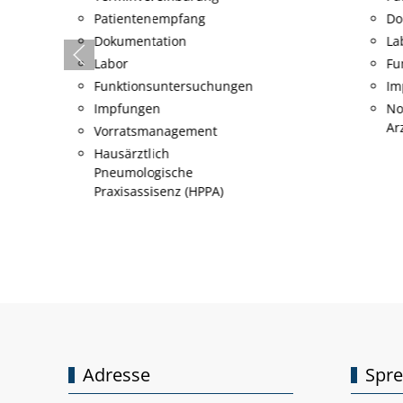
Patientenempfang
Do
Dokumentation
La
Labor
Fu
Funktionsuntersuchungen
Im
Impfungen
No
Ar
Vorratsmanagement
Hausärztlich
Pneumologische
Praxisassisenz (HPPA)
Adresse
Spre