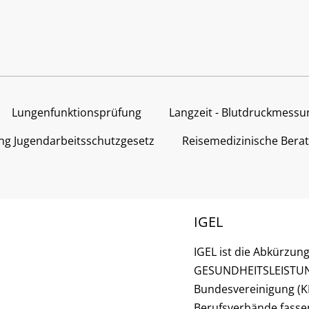
Lungenfunktionsprüfung
Langzeit - Blutdruckmessu
g Jugendarbeitsschutzgesetz
Reisemedizinische Bera
IGEL
IGEL ist die Abkürzun
GESUNDHEITSLEISTUNG
Bundesvereinigung (KB
Berufsverbände fasse