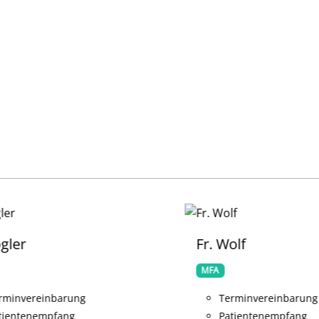
ögler
Fr. Wolf
MFA
rminvereinbarung
Terminvereinbarung
tientenempfang
Patientenempfang