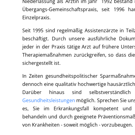
Niederlassung als Ärztin im Jahr 1992 bestand
Übergangs-Gemeinschaftspraxis, seit 1996 h
Einzelpraxis.
Seit 1995 sind regelmäßig Assistenzärzte in Teilz
beschäftigt. Durch unsere ausführliche Doku
jeder in der Praxis tätige Arzt auf frühere Unt
Therapiemaßnahmen zurückgreifen, so dass die
sichergestellt ist.
In Zeiten gesundheitspolitischer Sparmaßnahm
dennoch eine qualitativ hochwertige hausärztlic
Darüber hinaus sind selbstverständlich 
Gesundheitsleistungen
möglich. Sprechen Sie uns
es, Sie im Erkrankungsfall kompetent und 
behandeln und durch geeignete Präventionsma
von Krankheiten - soweit möglich - vorzubeugen.